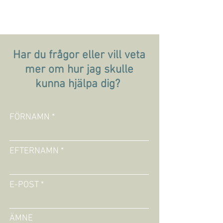
Har du frågor eller vill veta
mer om hur jag skulle
kunna hjälpa dig?
FÖRNAMN
EFTERNAMN
E-POST
ÄMNE