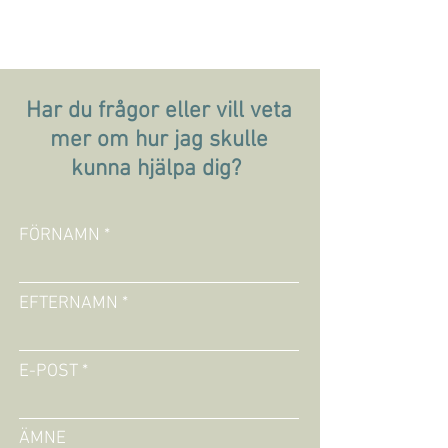
Har du frågor eller vill veta
mer om hur jag skulle
kunna hjälpa dig?
FÖRNAMN
EFTERNAMN
E-POST
ÄMNE