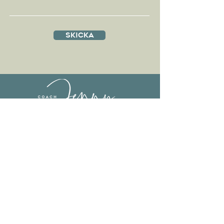
Skicka
Adress
Carrer Son Espanyolet 37, 1A
07014 Palma de Mallorca,
Spanien
E-post
jenny@lundstrom.com
Tel