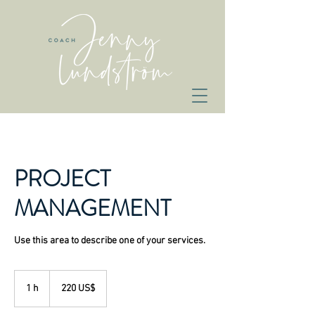
PROJECT
MANAGEMENT
Use this area to describe one of your services.
220
dólares
1 h
1
220 US$
estadounidenses